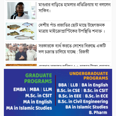
মাগুরার বাড়িতে হামলার প্রতিক্রিয়ায় যা বললেন
সাকিব।
দেশীয় পাঁচ প্রজাতির ছোট মাছে উদ্বেগজনক
মাত্রায় মাইক্রোপ্লাস্টিকের উপস্থিতি শনাক্ত ।
সরকারকে ব্যর্থ করতে দেশের বিরুদ্ধে একটি
দল চক্রান্ত চালিয়ে যাচ্ছে : রিজভী
দেশের বাজারে ভরিতে ১০ হাজার টাকা সোনার
দাম বাড়ানোর ঘোষণা।
ভারপ্রাপ্ত রাষ্ট্রপতি হাফিজ উদ্দিন আহমদের
সাথে এইচটি বাংলা অনলাইন পোর্টাল ও আইপি
টিভির সম্পাদক মোঃ ইসমাইল হোসেনের
সৌজন্য সাক্ষাৎ।
পাটগ্রামে জুলাই অভ্যুত্থান দিবস উপলক্ষে