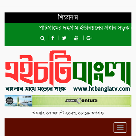
শিরোনাম
পাটগ্রামের দহগ্রাম ইউনিয়নের প্রধান সড়ক ভেঙ্গে য
শুক্রবার, ০৭ অগাস্ট ২০২৬, ০৮:১৯ অপরাহ্ন
Toggl
navig