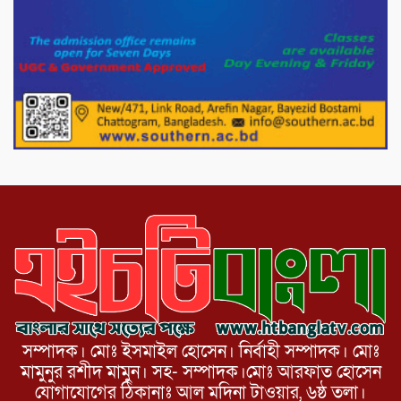
১১দলীয় গণ মিছিল ও গণ সমাবেশ অনুষ্ঠিত
পোরশায় গণঅভ্যুত্থান দিবসে শহিদ ও জুলাই
যোদ্ধাদের সংবর্ধনা।
১১ দলীয় ঐক্য পোরশা উপজেলা শাখার
আয়োজনে ৫ আগস্ট জুলাই অভ্যুত্থানের দ্বিতীয়
বার্ষিকী পালন উপলক্ষে নিতপুর কপালের মোড়ে
মিছিল সমাবেশ অনুষ্ঠিত।
সম্পাদক। মোঃ ইসমাইল হোসেন। নির্বাহী সম্পাদক। মোঃ
মামুনুর রশীদ মামুন। সহ- সম্পাদক।মোঃ আরফাত হোসেন
যোগাযোগের ঠিকানাঃ আল মদিনা টাওয়ার, ৬ষ্ঠ তলা।