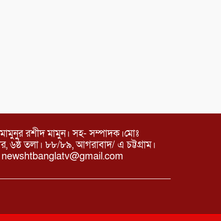
মামুনুর রশীদ মামুন। সহ- সম্পাদক।মোঃ
৬ষ্ঠ তলা। ৮৮/৮৯, আগরাবাদ/ এ চট্টগ্রাম।
ঃ newshtbanglatv@gmail.com