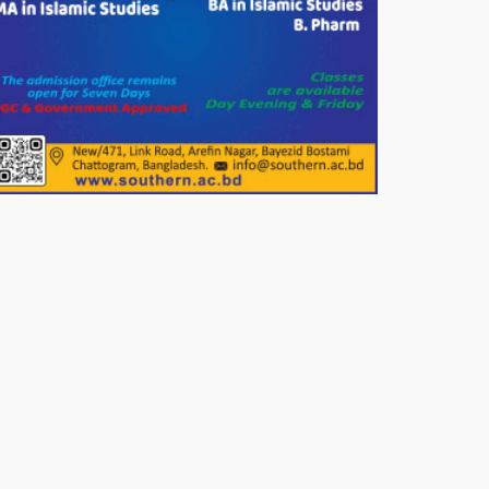
পাটগ্রামে জুলাই অভ্যুত্থান দিবস
উপলক্ষে ১১দলীয় গণ মিছিল ও গণ
সমাবেশ অনুষ্ঠিত
পোরশায় গণঅভ্যুত্থান দিবসে শহিদ ও
জুলাই যোদ্ধাদের সংবর্ধনা।
১১ দলীয় ঐক্য পোরশা উপজেলা শাখার
আয়োজনে ৫ আগস্ট জুলাই অভ্যুত্থানের
দ্বিতীয় বার্ষিকী পালন উপলক্ষে নিতপুর
কপালের মোড়ে মিছিল সমাবেশ অনুষ্ঠিত।