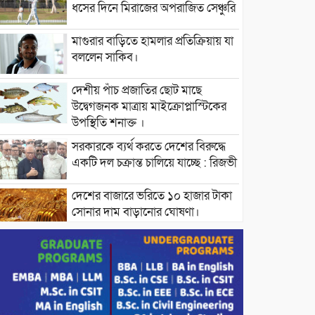
ধসের দিনে মিরাজের অপরাজিত সেঞ্চুরি
মাগুরার বাড়িতে হামলার প্রতিক্রিয়ায় যা
বললেন সাকিব।
দেশীয় পাঁচ প্রজাতির ছোট মাছে
উদ্বেগজনক মাত্রায় মাইক্রোপ্লাস্টিকের
উপস্থিতি শনাক্ত ।
সরকারকে ব্যর্থ করতে দেশের বিরুদ্ধে
একটি দল চক্রান্ত চালিয়ে যাচ্ছে : রিজভী
দেশের বাজারে ভরিতে ১০ হাজার টাকা
সোনার দাম বাড়ানোর ঘোষণা।
ভারপ্রাপ্ত রাষ্ট্রপতি হাফিজ উদ্দিন
আহমদের সাথে এইচটি বাংলা অনলাইন
পোর্টাল ও আইপি টিভির সম্পাদক মোঃ
ইসমাইল হোসেনের সৌজন্য সাক্ষাৎ।