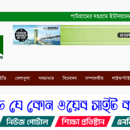
পাটগ্রামের দহগ্রাম ইউনিয়নের প্রধা
নীতি
খেলাধুলা
গনমাধ্যম
বিনোদন
সম্পাদকীয়
লাইফস্টা