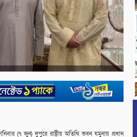
বার (৭ জুন) দুপুরে রাষ্ট্রীয় অতিথি ভবন যমুনায় প্রধান