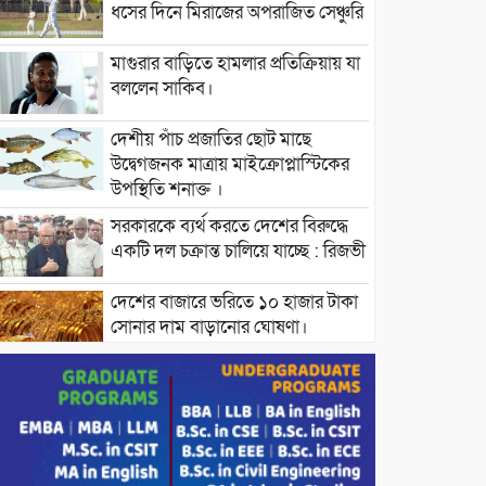
ধসের দিনে মিরাজের অপরাজিত সেঞ্চুরি
মাগুরার বাড়িতে হামলার প্রতিক্রিয়ায় যা
বললেন সাকিব।
দেশীয় পাঁচ প্রজাতির ছোট মাছে
উদ্বেগজনক মাত্রায় মাইক্রোপ্লাস্টিকের
উপস্থিতি শনাক্ত ।
সরকারকে ব্যর্থ করতে দেশের বিরুদ্ধে
একটি দল চক্রান্ত চালিয়ে যাচ্ছে : রিজভী
দেশের বাজারে ভরিতে ১০ হাজার টাকা
সোনার দাম বাড়ানোর ঘোষণা।
ভারপ্রাপ্ত রাষ্ট্রপতি হাফিজ উদ্দিন
আহমদের সাথে এইচটি বাংলা অনলাইন
পোর্টাল ও আইপি টিভির সম্পাদক মোঃ
ইসমাইল হোসেনের সৌজন্য সাক্ষাৎ।