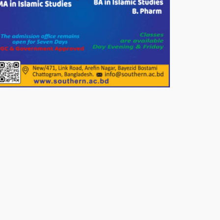
পাটগ্রামে জুলাই অভ্যুত্থান দিবস
উপলক্ষে ১১দলীয় গণ মিছিল ও গণ
সমাবেশ অনুষ্ঠিত
পোরশায় গণঅভ্যুত্থান দিবসে শহিদ ও
জুলাই যোদ্ধাদের সংবর্ধনা।
১১ দলীয় ঐক্য পোরশা উপজেলা শাখার
আয়োজনে ৫ আগস্ট জুলাই অভ্যুত্থানের
দ্বিতীয় বার্ষিকী পালন উপলক্ষে নিতপুর
কপালের মোড়ে মিছিল সমাবেশ অনুষ্ঠিত।