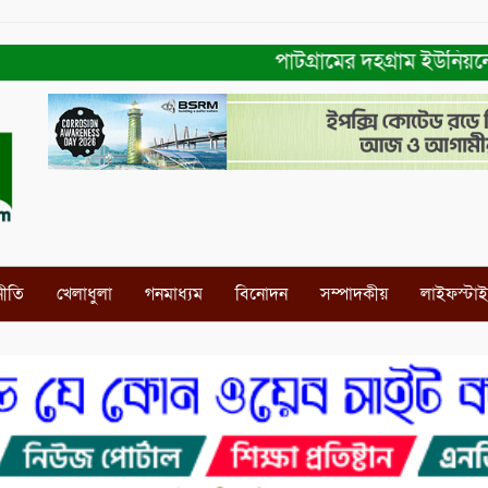
পাটগ্রামের দহগ্রাম ইউনিয়নের প্র
নীতি
খেলাধুলা
গনমাধ্যম
বিনোদন
সম্পাদকীয়
লাইফস্টা