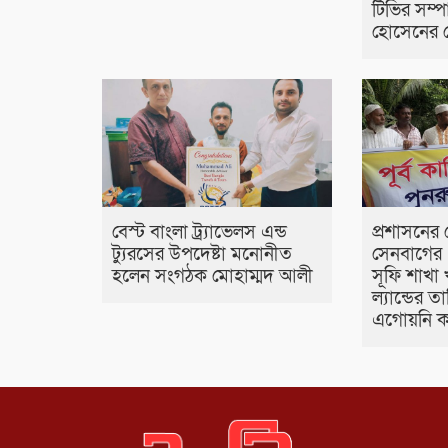
টিভির সম
হোসেনের স
বেস্ট বাংলা ট্র্যাভেলস এন্ড
প্রশাসনের 
ট্যুরসের উপদেষ্টা মনোনীত
সেনবাগের 
হলেন সংগঠক মোহাম্মদ আলী
সূফি শাখা 
ল্যান্ডের 
এগোয়নি 