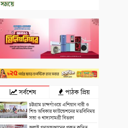
সর্বশেষ
পাঠক প্রিয়
চট্টগ্রাম চান্দগাঁওয়ে এশিয়ান নারী ও
শিশু অধিকার ফাউন্ডেশনের মতবিনিময়
সভা ও খাদ্যসামগ্রী বিতরণ
জুলাই গণঅভ্যুত্থানের প্রকৃত কৃতিত্ব