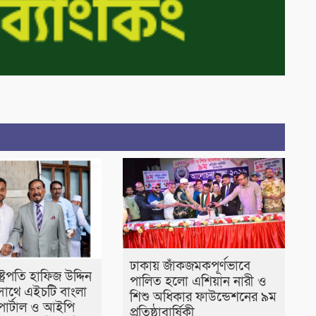
ঢাকায় জাঁকজমকপূর্ণভাবে
াষ্ট্রপতি হাফিজ উদ্দিন
পালিত হলো এশিয়ান নারী ও
াথে এইচটি বাংলা
শিশু অধিকার ফাউন্ডেশনের ৯ম
োর্টাল ও আইপি
প্রতিষ্ঠাবার্ষিকী