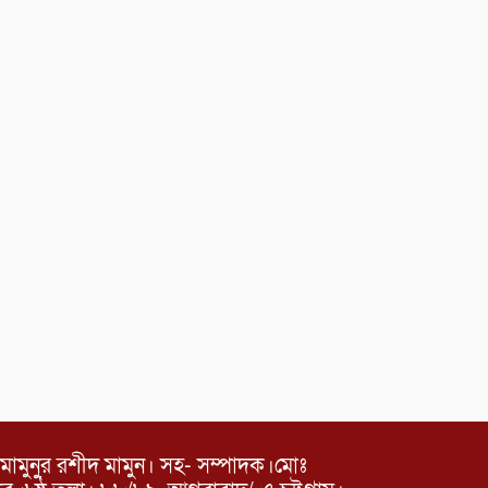
মামুনুর রশীদ মামুন। সহ- সম্পাদক।মোঃ