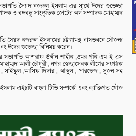
ভাপতি সৈয়দ নজরুল ইসলাম এর সাথে ঈদের শুভেচ্ছা
াদক ও বঙ্গবন্ধু সাংস্কৃতিক জোটের অর্থ সম্পাদক মোহাম্মদ
 সৈয়দ নজরুল ইসলামের চট্টগ্রামস্থ বাসভবনে সৌজন্য
এবং ঈদের শুভেচ্ছা বিনিময় করেন।
লের সভাপতি আশরাফ উদ্দীন শাহীন ,ওমর গনি এম ই এস
 মোহাম্মদ আলী চৌধুরী , নগর স্বেচ্ছাসেবক লীগের সংগঠক
 , সাইফুল ,আসিফ দিদার , আব্দুল , পারভেজ , সুজন সহ
াম এইচটি বাংলা টিভি সম্পর্কে এবং ব্যাক্তিগত খোঁজ