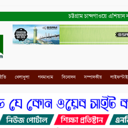
চট্টগ্রাম চান্দগাঁওয়ে এশিয়ান নার
নীতি
খেলাধুলা
গনমাধ্যম
বিনোদন
সম্পাদকীয়
লাইফস্টা