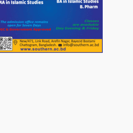
সার্কেলের বৃক্ষরোপণ
মিরপুর-১১ নম্বরে দুর্বৃত্তদের গুলিতে
বিএনপি নেতা গুরুতর আহত
পাটগ্রামে চিকিৎসা সেবায় বীর
মুক্তিযোদ্ধা দবির উদ্দিন ফাউন্ডেশন
পাটগ্রামের দহগ্রাম ইউনিয়নের প্রধান
সড়ক ভেঙ্গে যোগাযোগ বিছিন্ন