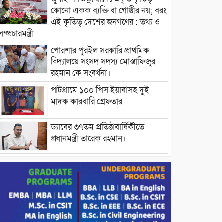
কোনো একক ব্যক্তি বা গোষ্ঠীর নয়; বরং
এই কৃতিত্ব দেশের জনগণের : তথ্য ও
সম্প্রচারমন্ত্রী
পোরশার পুরইল সরকারি প্রাথমিক
বিদ্যালয়ে সংসদ সদস্য মোস্তাফিজুর
রহমান কে সংবর্ধনা।
পাটগ্রামে ১০০ পিস ইয়াবাসহ দুই
মাদক কারবারি গ্রেফতার
ড্যাবের ৩৭তম প্রতিষ্ঠাবার্ষিকীতে
প্রধানমন্ত্রী তারেক রহমান।
চন্দনাইশের হাশিমপুর ৪ নং ওয়ার্ডে
৫’শতাধিক হতদরিদ্র পরিবারের মাঝে
খাদ্যসামগ্রী বিতরণ করেন মনজুর
মোরশেদ
পরিবেশ রক্ষায় পাটগ্রামে ইহসান ইয়ুথ