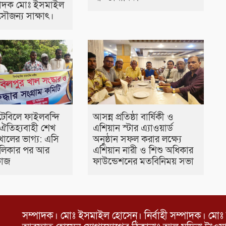
্পাদক মোঃ ইসমাইল
ৌজন্য সাক্ষাৎ।
টেবিলে ফাইলবন্দি
আসন্ন প্রতিষ্ঠা বার্ষিকী ও
ঐতিহ্যবাহী শেখ
এশিয়ান স্টার এ‍্যাওয়ার্ড
খালের ভাগ্য: এসি
অনুষ্ঠান সফল করার লক্ষ্যে
তালিকার পর আর
এশিয়ান নারী ও শিশু অধিকার
কাজ
ফাউন্ডেশনের মতবিনিময় সভা
সম্পাদক। মোঃ ইসমাইল হোসেন। নির্বাহী সম্পাদক। মোঃ 