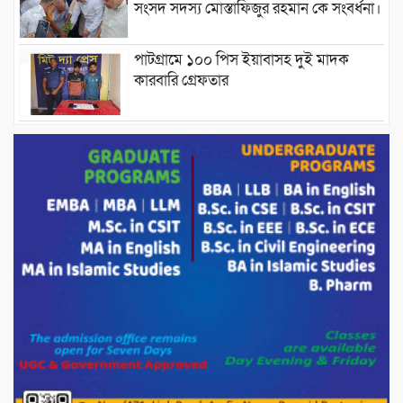
সংসদ সদস্য মোস্তাফিজুর রহমান কে সংবর্ধনা।
পাটগ্রামে ১০০ পিস ইয়াবাসহ দুই মাদক
কারবারি গ্রেফতার
ড্যাবের ৩৭তম প্রতিষ্ঠাবার্ষিকীতে প্রধানমন্ত্রী
তারেক রহমান।
চন্দনাইশের হাশিমপুর ৪ নং ওয়ার্ডে ৫’শতাধিক
হতদরিদ্র পরিবারের মাঝে খাদ্যসামগ্রী বিতরণ
করেন মনজুর মোরশেদ
পরিবেশ রক্ষায় পাটগ্রামে ইহসান ইয়ুথ
সার্কেলের বৃক্ষরোপণ
মিরপুর-১১ নম্বরে দুর্বৃত্তদের গুলিতে বিএনপি
নেতা গুরুতর আহত