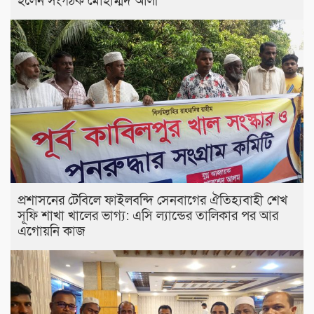
হলেন সংগঠক মোহাম্মদ আলী
প্রশাসনের টেবিলে ফাইলবন্দি সেনবাগের ঐতিহ্যবাহী শেখ
সূফি শাখা খালের ভাগ্য: এসি ল্যান্ডের তালিকার পর আর
এগোয়নি কাজ