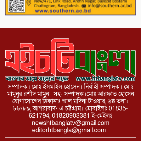
পাটগ্রামে চিকিৎসা সেবায় বীর মুক্তিযোদ্ধা দবির
উদ্দিন ফাউন্ডেশন
সম্পাদক। মোঃ ইসমাইল হোসেন। নির্বাহী সম্পাদক। মোঃ
মামুনুর রশীদ মামুন। সহ- সম্পাদক।মোঃ আরফাত হোসেন
যোগাযোগের ঠিকানাঃ আল মদিনা টাওয়ার, ৬ষ্ঠ তলা।
৮৮/৮৯, আগরাবাদ/ এ চট্টগ্রাম। মোবাইলঃ 01835-
621794, 01820903381 ই-মেইলঃ
newshtbanglatv@gmail.com
editorhtbangla@gmail.com