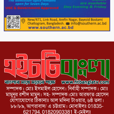
পাটগ্রামে চিকিৎসা সেবায় বীর মুক্তিযোদ্ধা দবির
উদ্দিন ফাউন্ডেশন
পাটগ্রামের দহগ্রাম ইউনিয়নের প্রধান সড়ক
ভেঙ্গে যোগাযোগ বিছিন্ন
সম্পাদক। মোঃ ইসমাইল হোসেন। নির্বাহী সম্পাদক। মোঃ
মামুনুর রশীদ মামুন। সহ- সম্পাদক।মোঃ আরফাত হোসেন
যোগাযোগের ঠিকানাঃ আল মদিনা টাওয়ার, ৬ষ্ঠ তলা।
৮৮/৮৯, আগরাবাদ/ এ চট্টগ্রাম। মোবাইলঃ 01835-
621794, 01820903381 ই-মেইলঃ