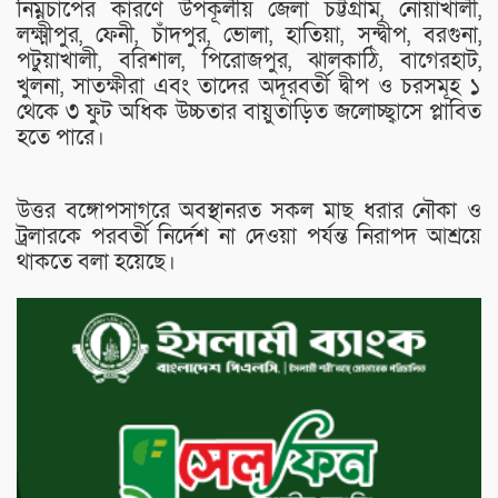
নিম্নচাপের কারণে উপকূলীয় জেলা চট্টগ্রাম, নোয়াখালী,
লক্ষ্মীপুর, ফেনী, চাঁদপুর, ভোলা, হাতিয়া, সন্দ্বীপ, বরগুনা,
পটুয়াখালী, বরিশাল, পিরোজপুর, ঝালকাঠি, বাগেরহাট,
খুলনা, সাতক্ষীরা এবং তাদের অদূরবর্তী দ্বীপ ও চরসমূহ ১
থেকে ৩ ফুট অধিক উচ্চতার বায়ুতাড়িত জলোচ্ছ্বাসে প্লাবিত
হতে পারে।
উত্তর বঙ্গোপসাগরে অবস্থানরত সকল মাছ ধরার নৌকা ও
ট্রলারকে পরবর্তী নির্দেশ না দেওয়া পর্যন্ত নিরাপদ আশ্রয়ে
থাকতে বলা হয়েছে।