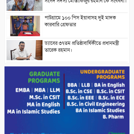
সংসদ সদস্য মোস্তাফিজুর রহমান কে সংবর্ধনা।
পাটগ্রামে ১০০ পিস ইয়াবাসহ দুই মাদক
কারবারি গ্রেফতার
ড্যাবের ৩৭তম প্রতিষ্ঠাবার্ষিকীতে প্রধানমন্ত্রী
তারেক রহমান।
চন্দনাইশের হাশিমপুর ৪ নং ওয়ার্ডে ৫’শতাধিক
হতদরিদ্র পরিবারের মাঝে খাদ্যসামগ্রী বিতরণ
করেন মনজুর মোরশেদ
পরিবেশ রক্ষায় পাটগ্রামে ইহসান ইয়ুথ
সার্কেলের বৃক্ষরোপণ
মিরপুর-১১ নম্বরে দুর্বৃত্তদের গুলিতে বিএনপি
নেতা গুরুতর আহত