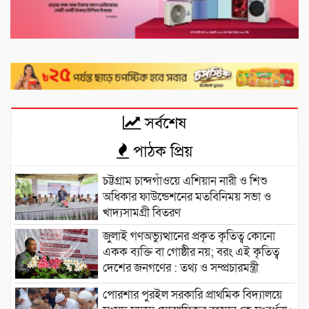
সর্বশেষ
পাঠক প্রিয়
চট্টগ্রাম চান্দগাঁওয়ে এশিয়ান নারী ও শিশু
অধিকার ফাউন্ডেশনের মতবিনিময় সভা ও
খাদ্যসামগ্রী বিতরণ
জুলাই গণঅভ্যুত্থানের প্রকৃত কৃতিত্ব কোনো
একক ব্যক্তি বা গোষ্ঠীর নয়; বরং এই কৃতিত্ব
দেশের জনগণের : তথ্য ও সম্প্রচারমন্ত্রী
পোরশার পুরইল সরকারি প্রাথমিক বিদ্যালয়ে