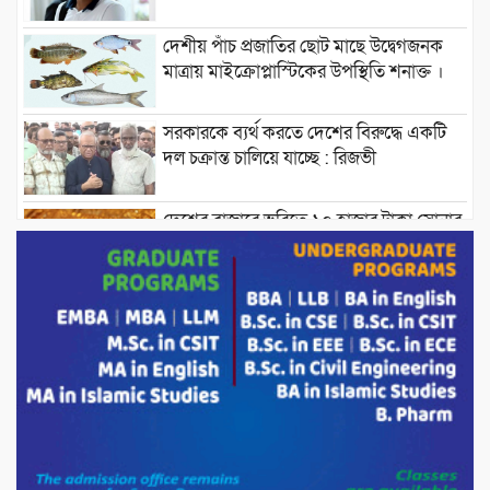
দেশীয় পাঁচ প্রজাতির ছোট মাছে উদ্বেগজনক
মাত্রায় মাইক্রোপ্লাস্টিকের উপস্থিতি শনাক্ত ।
সরকারকে ব্যর্থ করতে দেশের বিরুদ্ধে একটি
দল চক্রান্ত চালিয়ে যাচ্ছে : রিজভী
দেশের বাজারে ভরিতে ১০ হাজার টাকা সোনার
দাম বাড়ানোর ঘোষণা।
ভারপ্রাপ্ত রাষ্ট্রপতি হাফিজ উদ্দিন আহমদের
সাথে এইচটি বাংলা অনলাইন পোর্টাল ও আইপি
টিভির সম্পাদক মোঃ ইসমাইল হোসেনের
সৌজন্য সাক্ষাৎ।
পাটগ্রামে জুলাই অভ্যুত্থান দিবস উপলক্ষে
১১দলীয় গণ মিছিল ও গণ সমাবেশ অনুষ্ঠিত