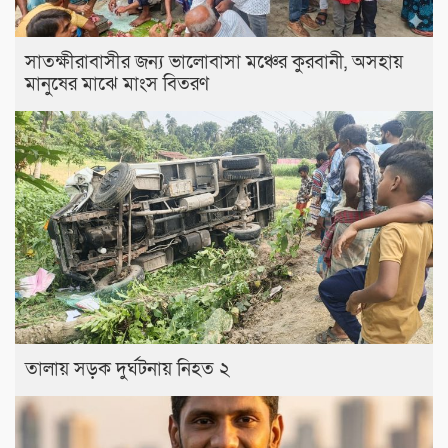
সাতক্ষীরাবাসীর জন্য ভালোবাসা মঞ্চের কুরবানী, অসহায়
মানুষের মাঝে মাংস বিতরণ
তালায় সড়ক দুর্ঘটনায় নিহত ২