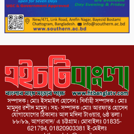
পোরশায় গণঅভ্যুত্থান দিবসে শহিদ ও জুলাই
যোদ্ধাদের সংবর্ধনা।
১১ দলীয় ঐক্য পোরশা উপজেলা শাখার
আয়োজনে ৫ আগস্ট জুলাই অভ্যুত্থানের দ্বিতীয়
বার্ষিকী পালন উপলক্ষে নিতপুর কপালের মোড়ে
মিছিল সমাবেশ অনুষ্ঠিত।
সম্পাদক। মোঃ ইসমাইল হোসেন। নির্বাহী সম্পাদক। মোঃ
মামুনুর রশীদ মামুন। সহ- সম্পাদক।মোঃ আরফাত হোসেন
যোগাযোগের ঠিকানাঃ আল মদিনা টাওয়ার, ৬ষ্ঠ তলা।
৮৮/৮৯, আগরাবাদ/ এ চট্টগ্রাম। মোবাইলঃ 01835-
621794, 01820903381 ই-মেইলঃ