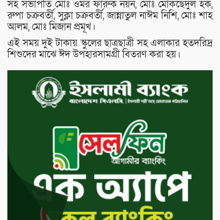
সহ সভাপতি মোঃ ওমর ফারুক নয়ন, মোঃ মোকছেদুল হক,
রুপা চক্রবর্তী, সুক্লা চক্রবর্তী, জান্নাতুল নাঈম নিশি, মোঃ শাহ
আলম, মোঃ মিজান প্রমূখ।
এই সময় দুই টাকায় স্কুলের ছাত্রছাত্রী সহ এলাকার হতদরিদ্র
শিশুদের মাঝে ঈদ উপহারসামগ্রী বিতরণ করা হয়।