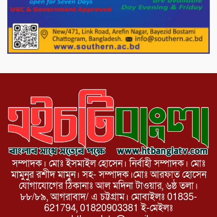
দাম বাড়ানোর ঘোষণা।
ভারপ্রাপ্ত রাষ্ট্রপতি হাফিজ উদ্দিন আহমদের
সাথে এইচটি বাংলা অনলাইন পোর্টাল ও আইপি
টিভির সম্পাদক মোঃ ইসমাইল হোসেনের
সৌজন্য সাক্ষাৎ।
সম্পাদক। মোঃ ইসমাইল হোসেন। নির্বাহী সম্পাদক। মোঃ
মামুনুর রশীদ মামুন। সহ- সম্পাদক।মোঃ আরফাত হোসেন
যোগাযোগের ঠিকানাঃ আল মদিনা টাওয়ার, ৬ষ্ঠ তলা।
৮৮/৮৯, আগরাবাদ/ এ চট্টগ্রাম। মোবাইলঃ 01835-
621794, 01820903381 ই-মেইলঃ