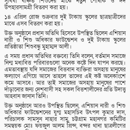
সুবিধা বঞ্চিত শিশুদের মাঝে নতুন পোষাক ও ঈদ
উপহারসামগ্রী বিতরণ করা হয়।
১৪ এপ্রিল রোজ শুক্রবার দুই টাকায় স্কুলের ছাত্রছাত্রীদের
মাঝে এসব বিতরণ করা হয়।
উক্ত অনুষ্ঠানে প্রধান অতিথি হিসেবে উপস্থিত ছিলেন এশিয়ান
নারী ও শিশু অধিকার ফাউন্ডেশন ও দুই টাকায় স্কুলের
প্রতিষ্ঠাতা শিশুবন্ধু মুহাম্মদ আলী।
এ সময় প্রধান অতিথির বক্তব্যে তিনি বলেন, বর্তমান সমাজে
নিন্ম মধ‍্যবিত্ত পরিবারগুলো অনেক কষ্টে দিন যাপন করছে।
এমতাবস্থায় যদি সমাজের বিত্তবান ব‍্যক্তিরা অসহায় মানুষের
কল‍্যাণে এগিয়ে আসে তাহলে তাদের এই কষ্ট অনেকাংশে
কমে আসবে। আর তাই সমাজের অসহায় মানুষের পাশে
দাঁড়ানোর জন্য দেশবাসী সহ সকল বিত্তশালীদের প্রতি উদাত্ত্ব
আহবান জানান তিনি।
উক্ত অনুষ্ঠানে আরও উপস্থিত ছিলেন, এশিয়ান নারী ও শিশু
অধিকার ফাউন্ডেশনের যুগ্ম মহাসচিব উৎপল কুমার দাস,
পরিচালক সামসুন নাহার সামু, চট্টগ্রাম মহানগর কমিটির
সমন্বয়ক মোঃ ফয়জুল আলম প্রিন্স, বন্দর থানা ছাত্রলীগের