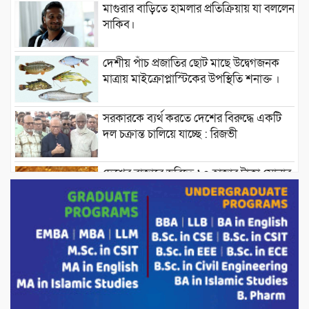
মাগুরার বাড়িতে হামলার প্রতিক্রিয়ায় যা বললেন
সাকিব।
দেশীয় পাঁচ প্রজাতির ছোট মাছে উদ্বেগজনক
মাত্রায় মাইক্রোপ্লাস্টিকের উপস্থিতি শনাক্ত ।
সরকারকে ব্যর্থ করতে দেশের বিরুদ্ধে একটি
দল চক্রান্ত চালিয়ে যাচ্ছে : রিজভী
দেশের বাজারে ভরিতে ১০ হাজার টাকা সোনার
দাম বাড়ানোর ঘোষণা।
ভারপ্রাপ্ত রাষ্ট্রপতি হাফিজ উদ্দিন আহমদের
সাথে এইচটি বাংলা অনলাইন পোর্টাল ও আইপি
টিভির সম্পাদক মোঃ ইসমাইল হোসেনের
সৌজন্য সাক্ষাৎ।
পাটগ্রামে জুলাই অভ্যুত্থান দিবস উপলক্ষে