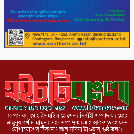
১১দলীয় গণ মিছিল ও গণ সমাবেশ অনুষ্ঠিত
পোরশায় গণঅভ্যুত্থান দিবসে শহিদ ও জুলাই
যোদ্ধাদের সংবর্ধনা।
১১ দলীয় ঐক্য পোরশা উপজেলা শাখার
আয়োজনে ৫ আগস্ট জুলাই অভ্যুত্থানের দ্বিতীয়
বার্ষিকী পালন উপলক্ষে নিতপুর কপালের মোড়ে
মিছিল সমাবেশ অনুষ্ঠিত।
সম্পাদক। মোঃ ইসমাইল হোসেন। নির্বাহী সম্পাদক। মোঃ
মামুনুর রশীদ মামুন। সহ- সম্পাদক।মোঃ আরফাত হোসেন
যোগাযোগের ঠিকানাঃ আল মদিনা টাওয়ার, ৬ষ্ঠ তলা।