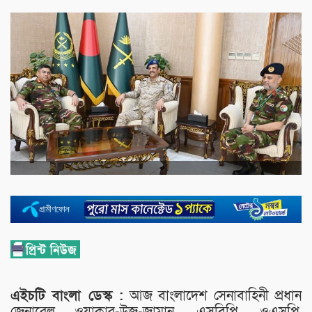
এইচটি বাংলা ডেস্ক :
আজ বাংলাদেশ সেনাবাহিনী প্রধান
জেনারেল ওয়াকার-উজ-জামান, এসবিপি, ওএসপি,