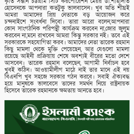
কৃতি সন্তান চট্টগ্রাম সিটি করপোরেশন মেয়র ডা.শাহাদাত
হোসেনকে আপনারা কতটুকু ভালবাসেন। খুব অতি শীঘ্রই
আমরা আমাদের প্রিয় নেতাকে বড় আয়োজন করে
চন্দনাইশে সংবর্ধনা দিবো। তারা আরো বলেন,আপনারা
কোন সাংগঠনিক পরিপন্থী কার্যক্রম করবেন না,জোর জুলুম
করবেন না,মনে রাখবেন আমরা কিন্তু সরকার নই। তবে এই
সরকারকে সহযোগিতা করব। আমাদের নেতা তারেক রহমান
কিছু মামলা থেকে মুক্তি পেয়েছেন, আর যেগুলো মামলা
রয়েছে আইনী প্রক্রিয়ায় শেষে অবশ্যই বীরের মতো দেশে
আসবেন। তারেক রহমান বলেছেন, আগামী নির্বাচন হবে
খুবই কঠিন। আওয়ামীলীগ মাঠে নাই তার মানে এই নয়
বিএনপি খুব সহজে সরকার গঠন করবে। সবাই ঐক্যবদ্ধ
হয়ে মানুষকে ভালবেসে তাদের সমর্থন নিয়ে রাষ্ট্রনায়ক
হিসেবে তারেক রহমানকে ক্ষমতায় আনতে হবে।