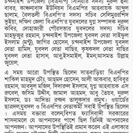
চন্দনাইশ উপজেলা (বিএনপি) সিনিয়ার সদস্য নুরুল হুদা
বাবর, কাঞ্চনাবাদ ইউনিয়ন বিএমপির আহবায়ক আব্দুল
ছালাম, বৈলতলী বিএনপি’র সদস্য সচিব সেলিমুররশিদ
ভূইয়া, দক্ষিণ জেলা বিএনপি’র যুবদলের যুগ্ন সম্পাদক নুরুল
কবির, দোহাজারী পৌরসভার যুবদলের সদস্য সচিব
মাহফুজুর রহমান, চন্দনাইশ উপজেলা যুবদল নেতা সাইফুল
ইসলাম (মন্টু), জাগির হোসেন, চন্দনাইশ উপজেলা যুবদল
নেতা হামিদ, যুবদল নেতা নাছির, কৃষকদল নেতা নাছির
যুবদল নেতা হাসান, আবু,ইসমাইল, ইমন,আসমত উল্লাহ
জুয়েল,
এ সময় আরো উপস্থিত ছিলেন সাতবাড়িয়া বিএনপির
শাকিল মাহমুদ চৌঃ, আহমদ হোসেন, আলী আকবার, হাবিবুর
রহমান, আবদুল মজিদ, দিদারুল ইসলাম, যুগ্ন আহবায়ক এস
রুবেল, জসিম উদ্দীন, জামাল আহমদ, আবু তৈয়ব, নুরুল
ইসলাম, ডঃ আদিত্য রন্জন তালুকদার প্রমুখ। ওয়ার্ডের
ছাত্রদল,যুবদল ও বিএনপির নেতাকর্মী সবাই উপস্থিত ছিলেন
। এসময় বক্তারা বলেন,বিগত ফ্যাসিবাদী সরকারের
শাসনামলে যে আপনাদের পাশে ছিল তিনিই আপনাদের
আপনজন। আপনাদের উপস্থিতিই প্রমান করেন এই এলাকার