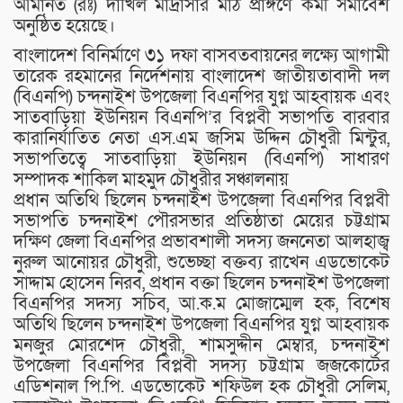
আমানত (রঃ) দাখিল মাদ্রাসার মাঠ প্রাঙ্গণে কর্মী সমাবেশ
অনুষ্ঠিত হয়েছে।
বাংলাদেশ বিনির্মাণে ৩১ দফা বাসবতবায়নের লক্ষ্যে আগামী
তারেক রহমানের নির্দেশনায় বাংলাদেশ জাতীয়তাবাদী দল
(বিএনপি) চন্দনাইশ উপজেলা বিএনপির যুগ্ন আহবায়ক এবং
সাতবাড়িয়া ইউনিয়ন বিএনপি’র বিপ্লবী সভাপতি বারবার
কারানির্যাতিত নেতা এস.এম জসিম উদ্দিন চৌধুরী মিন্টুর,
সভাপতিত্বে সাতবাড়িয়া ইউনিয়ন (বিএনপি) সাধারণ
সম্পাদক শাকিল মাহমুদ চৌধুরীর সঞ্চালনায়
প্রধান অতিথি ছিলেন চন্দনাইশ উপজেলা বিএনপির বিপ্লবী
সভাপতি চন্দনাইশ পৌরসভার প্রতিষ্ঠাতা মেয়ের চট্টগ্রাম
দক্ষিণ জেলা বিএনপির প্রভাবশালী সদস্য জননেতা আলহাজ্ব
নুরুল আনোয়র চৌধুরী, শুভেচ্ছা বক্তব্য রাখেন এডভোকেট
সাদ্দাম হোসেন নিরব, প্রধান বক্তা ছিলেন চন্দনাইশ উপজেলা
বিএনপির সদস্য সচিব, আ.ক.ম মোজাম্মেল হক, বিশেষ
অতিথি ছিলেন চন্দনাইশ উপজেলা বিএনপির যুগ্ন আহবায়ক
মনজুর মোরশেদ চৌধুরী, শামসুদ্দীন মেম্বার, চন্দনাইশ
উপজেলা বিএনপির বিপ্লবী সদস্য চট্টগ্রাম জজকোর্টের
এডিশনাল পি.পি. এডভোকেট শফিউল হক চৌধুরী সেলিম,