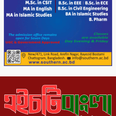
সাথে এইচটি বাংলা অনলাইন পোর্টাল ও আইপি
টিভির সম্পাদক মোঃ ইসমাইল হোসেনের
সৌজন্য সাক্ষাৎ।
পাটগ্রামে জুলাই অভ্যুত্থান দিবস উপলক্ষে
১১দলীয় গণ মিছিল ও গণ সমাবেশ অনুষ্ঠিত
পোরশায় গণঅভ্যুত্থান দিবসে শহিদ ও জুলাই
যোদ্ধাদের সংবর্ধনা।
১১ দলীয় ঐক্য পোরশা উপজেলা শাখার
আয়োজনে ৫ আগস্ট জুলাই অভ্যুত্থানের দ্বিতীয়
বার্ষিকী পালন উপলক্ষে নিতপুর কপালের মোড়ে
মিছিল সমাবেশ অনুষ্ঠিত।