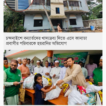
চন্দনাইশে বন্যার্তদের খাদ্যদ্রব্য দিতে এসে কানাডা
প্রবাসীর পরিবারকে হয়রানির অভিযোগ