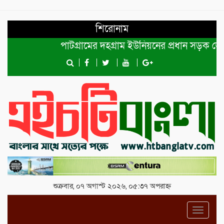
শিরোনাম
পাটগ্রামের দহগ্রাম ইউনিয়নের প্রধান সড়ক ভেঙ্গে যো
শুক্রবার, ০৭ অগাস্ট ২০২৬, ০৫:৩৭ অপরাহ্ন
Toggl
navig