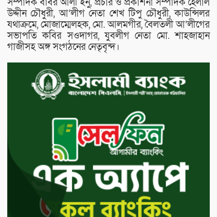
সম্পাদক বাবর আলী ইনু, প্রচার ও প্রকাশনা সম্পাদক হেলাল
উদ্দীন চৌধুরী, আ’লীগ নেতা শেখ টিপু চৌধুরী, কাউন্সিলর
যথাক্রমে, মোজাম্মেলহক, মো. আলমগীর, বৈলতলী আ’লীগের
সভাপতি কবির সওদাগর, যুবলীগ নেতা মো. শাহজাহান
গাজীসহ অঙ্গ সংগঠনের নেতৃবৃন্দ।