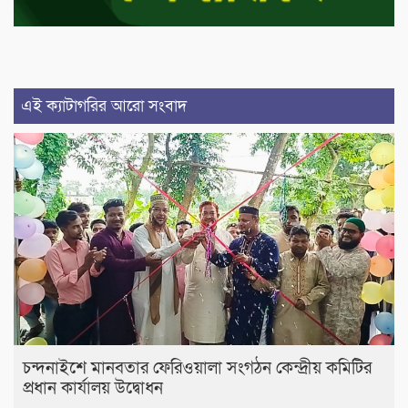
এই ক্যাটাগরির আরো সংবাদ
চন্দনাইশে মানবতার ফেরিওয়ালা সংগঠন কেন্দ্রীয় কমিটির
প্রধান কার্যালয় উদ্বোধন