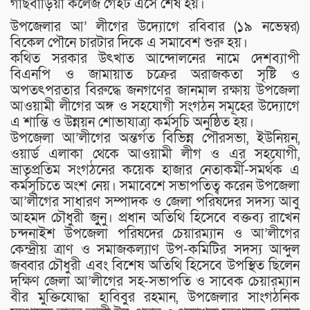
গাছবাড়িয়া কলেজ গেইট এসে শেষ হয়।
উপজেলার আ’ লীগের উদ্যোগে রবিবার (১৯ নভেম্বর)
বিকেল পৌনে চারটার দিকে এ সমাবেশ শুরু হয়।
কথিত সরকার উৎখাত আন্দোলনের নামে দেশব্যাপী
বিএনপি ও জামায়াত চক্রের অরাজকতা সৃষ্টি ও
অপতৎপরতার বিরুদ্ধে জনগণের জানমাল রক্ষায় উপজেলা
আওয়ামী লীগের অঙ্গ ও সহযোগী সংগঠন সমূহের উদ্যোগে
এ শান্তি ও উন্নয়ন শোভাযাত্রা কর্মসূচি অনুষ্ঠিত হয়।
উপজেলা আ’লীগের অন্তর্গত বিভিন্ন পৌরসভা, ইউনিয়ন,
ওয়ার্ড এলাকা থেকে আওয়ামী লীগ ও এর সহযোগী,
ভ্রাতৃপ্রতিম সংগঠনের কয়েক হাজার নেতাকর্মী-সমর্থক এ
কর্মসূচিতে অংশ নেয়। সমাবেশে সভাপতিত্ব করেন উপজেলা
আ’লীগের সাধারণ সম্পাদক ও জেলা পরিষদের সদস্য আবু
আহমদ চৌধুরী জুুনু। প্রধান অতিথি হিসেবে বক্তব্য রাখেন
চন্দনাইশ উপজেলা পরিষদের চেয়ারম্যান ও আ’লীগের
কেন্দ্রীয় ত্রাণ ও সমাজকল্যাণ উপ-কমিটির সদস্য আব্দুল
জব্বার চৌধুরী এবং বিশেষ অতিথি হিসেবে উপস্থিত ছিলেন
দক্ষিণ জেলা আ’লীগের সহ-সভাপতি ও সাবেক চেয়ারম্যান
বীর মুক্তিযোদ্ধা হাবিবুর রহমান, উপজেলার সাংগঠনিক