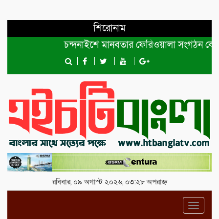
শিরোনাম
চন্দনাইশে মানবতার ফেরিওয়ালা সংগঠন কেন্দ্রীয় কমি
রবিবার, ০৯ অগাস্ট ২০২৬, ০৩:২৮ অপরাহ্ন
Toggl
navig