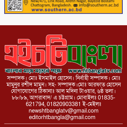
পাটগ্রামে চিকিৎসা সেবায় বীর মুক্তিযোদ্ধা দবির
উদ্দিন ফাউন্ডেশন
সম্পাদক। মোঃ ইসমাইল হোসেন। নির্বাহী সম্পাদক। মোঃ
মামুনুর রশীদ মামুন। সহ- সম্পাদক।মোঃ আরফাত হোসেন
যোগাযোগের ঠিকানাঃ আল মদিনা টাওয়ার, ৬ষ্ঠ তলা।
৮৮/৮৯, আগরাবাদ/ এ চট্টগ্রাম। মোবাইলঃ 01835-
621794, 01820903381 ই-মেইলঃ
newshtbanglatv@gmail.com
editorhtbangla@gmail.com