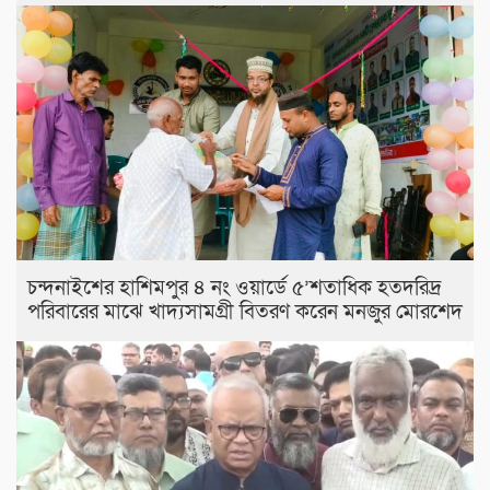
চন্দনাইশের হাশিমপুর ৪ নং ওয়ার্ডে ৫’শতাধিক হতদরিদ্র
পরিবারের মাঝে খাদ্যসামগ্রী বিতরণ করেন মনজুর মোরশেদ