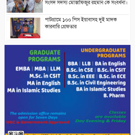
সংসদ সদস্য মোস্তাফিজুর রহমান কে সংবর্ধনা।
পাটগ্রামে ১০০ পিস ইয়াবাসহ দুই মাদক
কারবারি গ্রেফতার
ড্যাবের ৩৭তম প্রতিষ্ঠাবার্ষিকীতে প্রধানমন্ত্রী
তারেক রহমান।
চন্দনাইশের হাশিমপুর ৪ নং ওয়ার্ডে ৫’শতাধিক
হতদরিদ্র পরিবারের মাঝে খাদ্যসামগ্রী বিতরণ
করেন মনজুর মোরশেদ
পরিবেশ রক্ষায় পাটগ্রামে ইহসান ইয়ুথ
সার্কেলের বৃক্ষরোপণ
মিরপুর-১১ নম্বরে দুর্বৃত্তদের গুলিতে বিএনপি
নেতা গুরুতর আহত